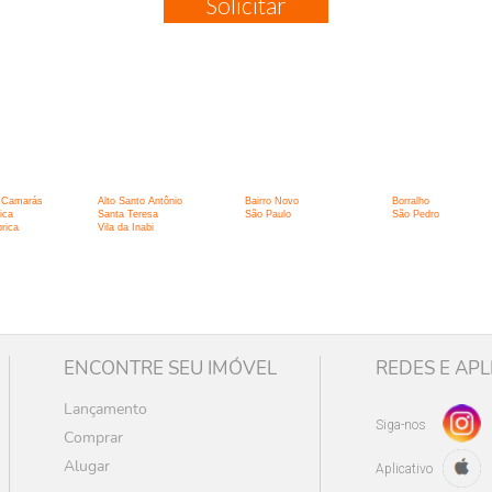
Solicitar
:
s Camarás
Alto Santo Antônio
Bairro Novo
Borralho
ica
Santa Teresa
São Paulo
São Pedro
rica
Vila da Inabi
ENCONTRE SEU IMÓVEL
REDES E APL
Lançamento
Siga-nos
Comprar
Alugar
Aplicativo