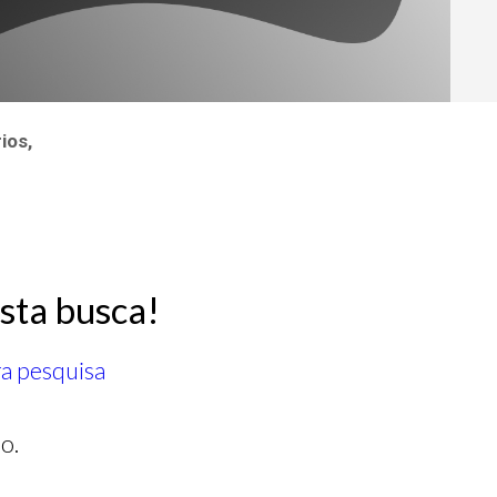
ios,
sta busca!
ra pesquisa
o.