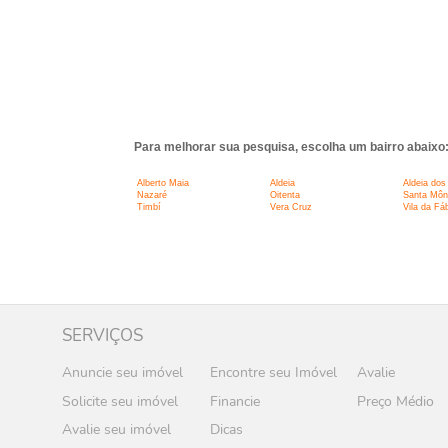
Para melhorar sua pesquisa, escolha um bairro abaixo
Alberto Maia
Aldeia
Aldeia do
Nazaré
Oitenta
Santa Môn
Timbí
Vera Cruz
Vila da Fáb
SERVIÇOS
Anuncie seu imóvel
Encontre seu Imóvel
Avalie
Solicite seu imóvel
Financie
Preço Médio
Avalie seu imóvel
Dicas