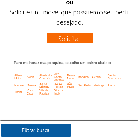
ou
Solicite um Imóvel que possuem o seu perfil
desejado.
Solicitar
Para melhorar sua pesquisa, escolha um bairro abaixo:
Alto
Alberto
Aldeia dos
Bairro
Jardim
Aldeia
Santo
Borralho
Centro
Maia
Camarás
Novo
Primavera
Antônio
Santa
Santa
São
Nazaré
Oitenta
São Pedro
Tabatinga
Timbi
Mônica
Teresa
Paulo
Vera
Vila da
Vila da
Timbí
Cruz
Fábrica
Inabi
Filtrar busca