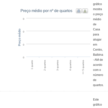
gráfico
mostra
Preço médio por nº de quartos
o preço
médio
0
de
Casa
Preço médio
0
para
alugar
em
0
Centro,
Balbina
0
- AM de
2 quartos
1 quarto
>= 5 quartos
4 quartos
3 quartos
acordo
com o
número
de
quartos.
Este
gráfico