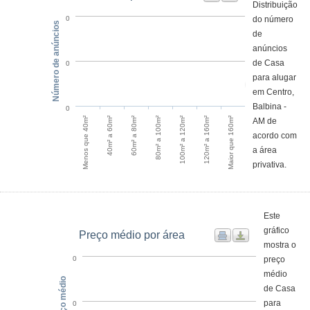
Distribuição
do número
0
Número de anúncios
de
anúncios
de Casa
0
para alugar
em Centro,
Balbina -
0
Menos que 40m²
40m² a 60m²
60m² a 80m²
80m² a 100m²
100m² a 120m²
120m² a 160m²
Maior que 160m²
AM de
acordo com
a área
privativa.
Este
gráfico
Preço médio por área
mostra o
preço
0
médio
Preço médio
de Casa
para
0