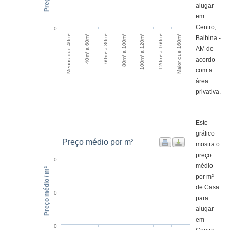
alugar
em
Centro,
0
60m² a 80m²
40m² a 60m²
Menos que 40m²
Maior que 160m²
120m² a 160m²
100m² a 120m²
80m² a 100m²
Balbina -
AM de
acordo
com a
área
privativa.
Este
gráfico
Preço médio por m²
mostra o
preço
0
médio
Preço médio / m²
por m²
de Casa
0
para
alugar
em
0