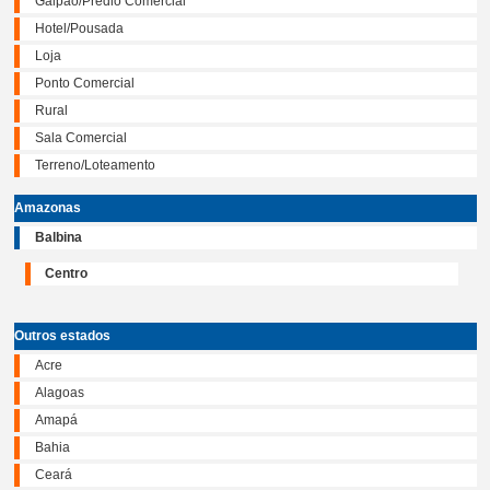
Galpão/Prédio Comercial
Hotel/Pousada
Loja
Ponto Comercial
Rural
Sala Comercial
Terreno/Loteamento
Amazonas
Balbina
Centro
Outros estados
Acre
Alagoas
Amapá
Bahia
Ceará