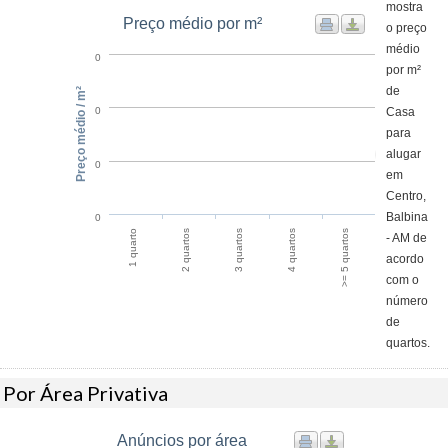
mostra
Preço médio por m²
o preço
médio
0
por m²
de
Preço médio / m²
Casa
0
para
alugar
0
em
Centro,
Balbina
0
2 quartos
1 quarto
>= 5 quartos
4 quartos
3 quartos
- AM de
acordo
com o
número
de
quartos.
Por Área Privativa
Anúncios por área