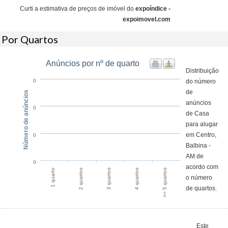
Curti a estimativa de preços de imóvel do
expoíndice -
expoimovel.com
Por Quartos
Anúncios por nº de quarto
Distribuição
do número
0
de
Número de anúncios
anúncios
0
de Casa
para alugar
em Centro,
0
Balbina -
AM de
0
acordo com
1 quarto
2 quartos
3 quartos
4 quartos
>= 5 quartos
o número
de quartos.
Este