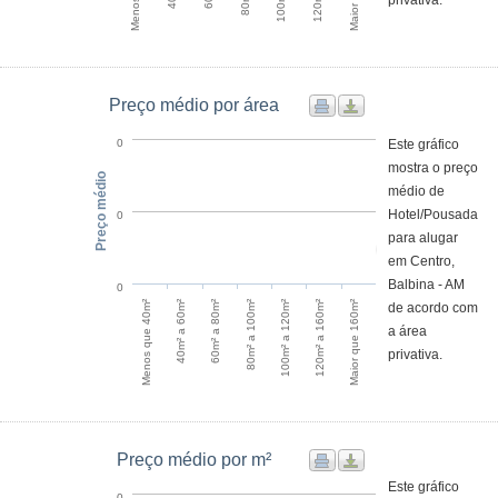
privativa.
Preço médio por área
Este gráfico
0
mostra o preço
Preço médio
médio de
Hotel/Pousada
0
para alugar
em Centro,
Balbina - AM
0
Menos que 40m²
100m² a 120m²
40m² a 60m²
120m² a 160m²
60m² a 80m²
Maior que 160m²
80m² a 100m²
de acordo com
a área
privativa.
Preço médio por m²
Este gráfico
0