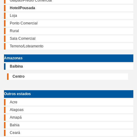
Galpão/Prédio Comercial
Hotel/Pousada
Loja
Ponto Comercial
Rural
Sala Comercial
Terreno/Loteamento
Amazonas
Balbina
Centro
Outros estados
Acre
Alagoas
Amapá
Bahia
Ceará