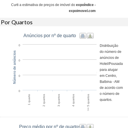
Curti a estimativa de preços de imóvel do
expoíndice -
expoimovel.com
Por Quartos
Anúncios por nº de quarto
Distribuição
0
do número de
Número de anúncios
anúncios de
0
Hotel/Pousada
para alugar
em Centro,
0
Balbina - AM
de acordo com
0
o número de
4 quartos
>= 5 quartos
1 quarto
2 quartos
3 quartos
quartos.
Preço médio por nº de quartos