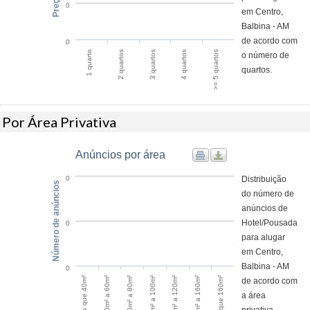
0
em Centro,
Balbina - AM
de acordo com
0
4 quartos
>= 5 quartos
1 quarto
2 quartos
3 quartos
o número de
quartos.
Por Área Privativa
Anúncios por área
Distribuição
0
Número de anúncios
do número de
anúncios de
Hotel/Pousada
0
para alugar
em Centro,
Balbina - AM
0
Maior que 160m²
60m² a 80m²
120m² a 160m²
40m² a 60m²
100m² a 120m²
Menos que 40m²
80m² a 100m²
de acordo com
a área