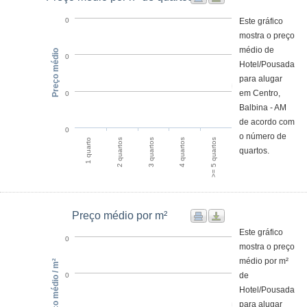
Este gráfico
0
mostra o preço
médio de
Preço médio
0
Hotel/Pousada
para alugar
em Centro,
0
Balbina - AM
de acordo com
0
o número de
4 quartos
>= 5 quartos
1 quarto
2 quartos
3 quartos
quartos.
Preço médio por m²
Este gráfico
0
mostra o preço
médio por m²
Preço médio / m²
de
0
Hotel/Pousada
para alugar