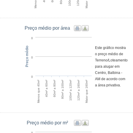
Preço médio por área
0
Preço médio
Este gráfico mostra
o preço médio de
0
Terreno/Loteamento
para alugar em
Centro, Balbina -
0
AM de acordo com
100m² a 120m²
120m² a 160m²
Maior que 160m²
Menos que 40m²
40m² a 60m²
60m² a 80m²
80m² a 100m²
a área privativa.
Preço médio por m²
0