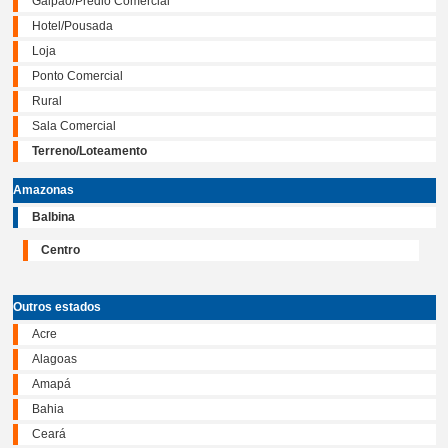
Galpão/Prédio Comercial
Hotel/Pousada
Loja
Ponto Comercial
Rural
Sala Comercial
Terreno/Loteamento
Amazonas
Balbina
Centro
Outros estados
Acre
Alagoas
Amapá
Bahia
Ceará