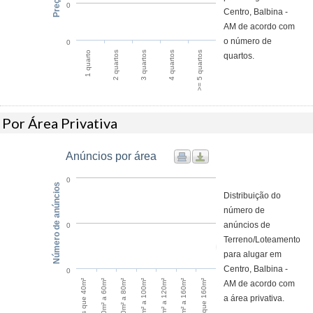
0
Centro, Balbina -
AM de acordo com
o número de
0
1 quarto
2 quartos
3 quartos
4 quartos
>= 5 quartos
quartos.
Por Área Privativa
Anúncios por área
0
Número de anúncios
Distribuição do
número de
anúncios de
0
Terreno/Loteamento
para alugar em
Centro, Balbina -
0
120m² a 160m²
Menos que 40m²
60m² a 80m²
100m² a 120m²
Maior que 160m²
40m² a 60m²
80m² a 100m²
AM de acordo com
a área privativa.