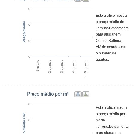
0
Este gráfico mostra
o preço médio de
Preço médio
0
Terreno/Loteamento
para alugar em
Centro, Balbina -
0
AM de acordo com
o número de
0
quartos.
1 quarto
2 quartos
3 quartos
4 quartos
>= 5 quartos
Preço médio por m²
0
Este gráfico mostra
o preço médio por
Preço médio / m²
m² de
0
Terreno/Loteamento
para alugar em