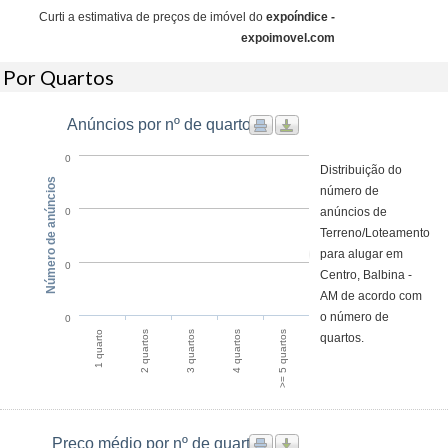
Curti a estimativa de preços de imóvel do
expoíndice -
expoimovel.com
Por Quartos
Anúncios por nº de quarto
0
Distribuição do
Número de anúncios
número de
anúncios de
0
Terreno/Loteamento
para alugar em
0
Centro, Balbina -
AM de acordo com
o número de
0
1 quarto
2 quartos
3 quartos
4 quartos
>= 5 quartos
quartos.
Preço médio por nº de quartos