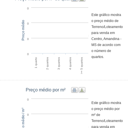
0
Este gráfico mostra
o preço médio de
Preço médio
0
Terreno/Loteamento
para venda em
Centro, Amandina -
0
MS de acordo com
o número de
0
quartos.
1 quarto
2 quartos
3 quartos
4 quartos
>= 5 quartos
Preço médio por m²
0
Este gráfico mostra
o preço médio por
Preço médio / m²
m² de
0
Terreno/Loteamento
para venda em