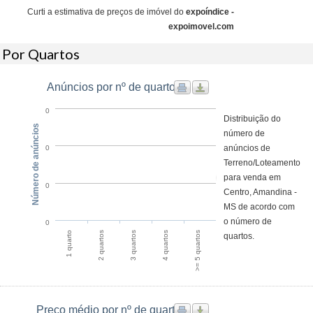
Curti a estimativa de preços de imóvel do
expoíndice -
expoimovel.com
Por Quartos
Anúncios por nº de quarto
0
Distribuição do
Número de anúncios
número de
anúncios de
0
Terreno/Loteamento
para venda em
0
Centro, Amandina -
MS de acordo com
o número de
0
1 quarto
2 quartos
3 quartos
4 quartos
>= 5 quartos
quartos.
Preço médio por nº de quartos