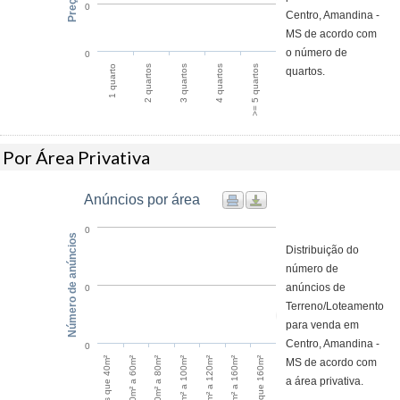
0
Centro, Amandina -
MS de acordo com
o número de
0
1 quarto
2 quartos
3 quartos
4 quartos
>= 5 quartos
quartos.
Por Área Privativa
Anúncios por área
0
Número de anúncios
Distribuição do
número de
anúncios de
0
Terreno/Loteamento
para venda em
Centro, Amandina -
0
120m² a 160m²
Menos que 40m²
60m² a 80m²
100m² a 120m²
Maior que 160m²
40m² a 60m²
80m² a 100m²
MS de acordo com
a área privativa.