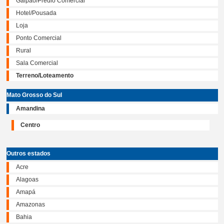
Galpão/Prédio Comercial
Hotel/Pousada
Loja
Ponto Comercial
Rural
Sala Comercial
Terreno/Loteamento
Mato Grosso do Sul
Amandina
Centro
Outros estados
Acre
Alagoas
Amapá
Amazonas
Bahia