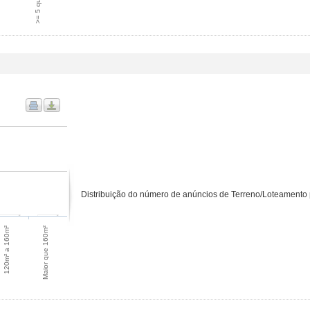
>= 5 quartos
Distribuição do número de anúncios de Terreno/Loteamento 
Maior que 160m²
120m² a 160m²