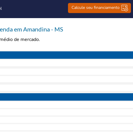
Calcule seu financiamento
l
venda em Amandina - MS
r médio de mercado.