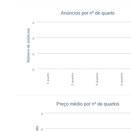
Anúncios por nº de quarto
0
Número de anúncios
0
0
0
1 quarto
2 quartos
3 quartos
4 quartos
Preço médio por nº de quartos
0
0