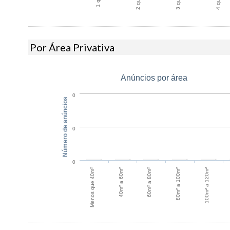
Por Área Privativa
Anúncios por área
0
Número de anúncios
0
0
60m² a 80m²
40m² a 60m²
100m² a 120m²
Menos que 40m²
80m² a 100m²