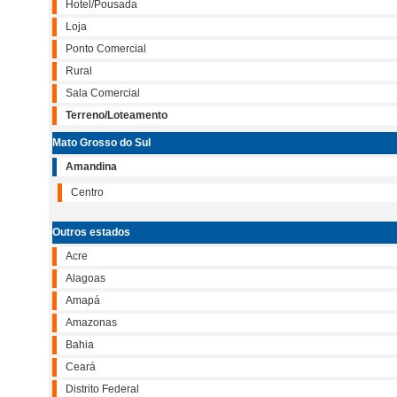
Hotel/Pousada
Loja
Ponto Comercial
Rural
Sala Comercial
Terreno/Loteamento
Mato Grosso do Sul
Amandina
Centro
Outros estados
Acre
Alagoas
Amapá
Amazonas
Bahia
Ceará
Distrito Federal