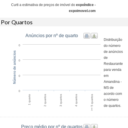
Curti a estimativa de preços de imóvel do
expoíndice -
expoimovel.com
Por Quartos
Anúncios por nº de quarto
Distribuição
do número
0
de anúncios
Número de anúncios
de
0
Restaurante
para venda
em
0
Amandina -
MS de
0
acordo com
1 quarto
4 quartos
2 quartos
>= 5 quartos
3 quartos
o número
de quartos.
Preço médio por nº de quartos