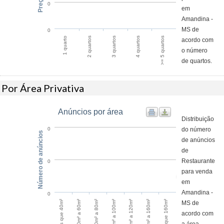
0
em
Amandina -
MS de
0
1 quarto
4 quartos
2 quartos
>= 5 quartos
3 quartos
acordo com
o número
de quartos.
Por Área Privativa
Anúncios por área
Distribuição
do número
0
Número de anúncios
de anúncios
de
Restaurante
0
para venda
em
Amandina -
0
Maior que 160m²
60m² a 80m²
120m² a 160m²
40m² a 60m²
100m² a 120m²
Menos que 40m²
80m² a 100m²
MS de
acordo com