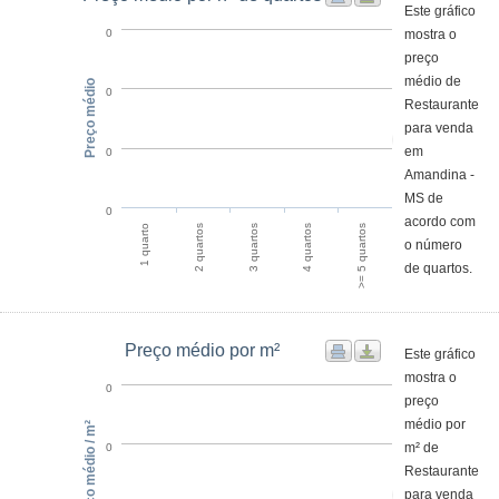
Este gráfico
mostra o
0
preço
médio de
Preço médio
0
Restaurante
para venda
em
0
Amandina -
MS de
0
acordo com
1 quarto
4 quartos
2 quartos
>= 5 quartos
3 quartos
o número
de quartos.
Preço médio por m²
Este gráfico
mostra o
0
preço
médio por
Preço médio / m²
m² de
0
Restaurante
para venda