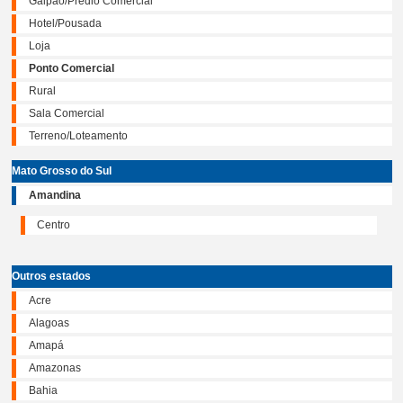
Galpão/Prédio Comercial
Hotel/Pousada
Loja
Ponto Comercial
Rural
Sala Comercial
Terreno/Loteamento
Mato Grosso do Sul
Amandina
Centro
Outros estados
Acre
Alagoas
Amapá
Amazonas
Bahia