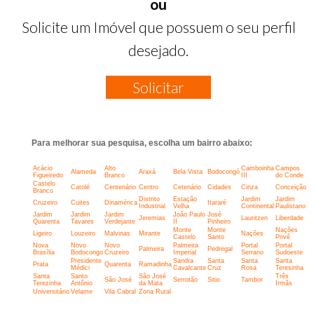
ou
Solicite um Imóvel que possuem o seu perfil
desejado.
Solicitar
Para melhorar sua pesquisa, escolha um bairro abaixo:
Acácio
Alto
Camboinha
Campos
Alameda
Araxá
Bela Vista
Bodocongó
Figueiredo
Branco
III
do Conde
Castelo
Catolé
Centenário
Centro
Cetenário
Cidades
Cinza
Conceição
Branco
Distrito
Estação
Jardim
Jardim
Cruzeiro
Cuites
Dinamérica
Itararé
Industrial
Velha
Continental
Paulistano
Jardim
Jardim
Jardim
João Paulo
José
Jeremias
Lauritzen
Liberdade
Quarenta
Tavares
Verdejante
II
Pinheiro
Monte
Monte
Nações
Ligeiro
Louzeiro
Malvinas
Mirante
Nações
Castelo
Santo
Privê
Nova
Novo
Novo
Palmeira
Portal
Portal
Palmeira
Pedregal
Brasília
Bodocongo
Cruzeiro
Imperial
Serrano
Sudoeste
Presidente
Sandra
Santa
Santa
Santa
Prata
Quarenta
Ramadinha
Médici
Cavalcante
Cruz
Rosa
Teresinha
Santa
Santo
São José
Três
São José
Serrotão
Sitio
Tambor
Terezinha
Antônio
da Mata
Irmãs
Universitário
Velame
Vila Cabral
Zona Rural