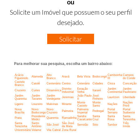
ou
Solicite um Imóvel que possuem o seu perfil
desejado.
Solicitar
Para melhorar sua pesquisa, escolha um bairro abaixo:
Acácio
Alto
Camboinha
Campos
Alameda
Araxá
Bela Vista
Bodocongó
Figueiredo
Branco
III
do Conde
Castelo
Catolé
Centenário
Centro
Cetenário
Cidades
Cinza
Conceição
Branco
Distrito
Estação
Jardim
Jardim
Cruzeiro
Cuites
Dinamérica
Itararé
Industrial
Velha
Continental
Paulistano
Jardim
Jardim
Jardim
João Paulo
José
Jeremias
Lauritzen
Liberdade
Quarenta
Tavares
Verdejante
II
Pinheiro
Monte
Monte
Nações
Ligeiro
Louzeiro
Malvinas
Mirante
Nações
Castelo
Santo
Privê
Nova
Novo
Novo
Palmeira
Portal
Portal
Palmeira
Pedregal
Brasília
Bodocongo
Cruzeiro
Imperial
Serrano
Sudoeste
Presidente
Sandra
Santa
Santa
Santa
Prata
Quarenta
Ramadinha
Médici
Cavalcante
Cruz
Rosa
Teresinha
Santa
Santo
São José
Três
São José
Serrotão
Sitio
Tambor
Terezinha
Antônio
da Mata
Irmãs
Universitário
Velame
Vila Cabral
Zona Rural