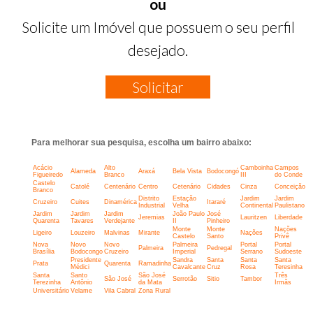
ou
Solicite um Imóvel que possuem o seu perfil
desejado.
Solicitar
Para melhorar sua pesquisa, escolha um bairro abaixo:
Acácio
Alto
Camboinha
Campos
Alameda
Araxá
Bela Vista
Bodocongó
Figueiredo
Branco
III
do Conde
Castelo
Catolé
Centenário
Centro
Cetenário
Cidades
Cinza
Conceição
Branco
Distrito
Estação
Jardim
Jardim
Cruzeiro
Cuites
Dinamérica
Itararé
Industrial
Velha
Continental
Paulistano
Jardim
Jardim
Jardim
João Paulo
José
Jeremias
Lauritzen
Liberdade
Quarenta
Tavares
Verdejante
II
Pinheiro
Monte
Monte
Nações
Ligeiro
Louzeiro
Malvinas
Mirante
Nações
Castelo
Santo
Privê
Nova
Novo
Novo
Palmeira
Portal
Portal
Palmeira
Pedregal
Brasília
Bodocongo
Cruzeiro
Imperial
Serrano
Sudoeste
Presidente
Sandra
Santa
Santa
Santa
Prata
Quarenta
Ramadinha
Médici
Cavalcante
Cruz
Rosa
Teresinha
Santa
Santo
São José
Três
São José
Serrotão
Sitio
Tambor
Terezinha
Antônio
da Mata
Irmãs
Universitário
Velame
Vila Cabral
Zona Rural