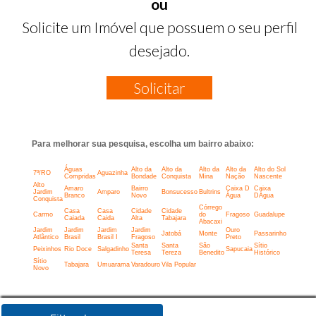
ou
Solicite um Imóvel que possuem o seu perfil
desejado.
Solicitar
Para melhorar sua pesquisa, escolha um bairro abaixo:
Águas
Alto da
Alto da
Alto da
Alto da
Alto do Sol
7º/RO
Aguazinha
Compridas
Bondade
Conquista
Mina
Nação
Nascente
Alto
Amaro
Bairro
Caixa D
Caixa
Jardim
Amparo
Bonsucesso
Bultrins
Branco
Novo
Água
DÁgua
Conquista
Córrego
Casa
Casa
Cidade
Cidade
Carmo
do
Fragoso
Guadalupe
Caiada
Caida
Alta
Tabajara
Abacaxi
Jardim
Jardim
Jardim
Jardim
Ouro
Jatobá
Monte
Passarinho
Atlântico
Brasil
Brasil I
Fragoso
Preto
Santa
Santa
São
Sítio
Peixinhos
Rio Doce
Salgadinho
Sapucaia
Teresa
Tereza
Benedito
Histórico
Sítio
Tabajara
Umuarama
Varadouro
Vila Popular
Novo