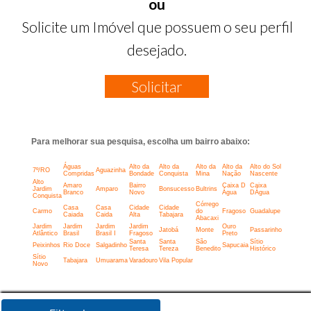
ou
Solicite um Imóvel que possuem o seu perfil
desejado.
Solicitar
Para melhorar sua pesquisa, escolha um bairro abaixo:
Águas
Alto da
Alto da
Alto da
Alto da
Alto do Sol
7º/RO
Aguazinha
Compridas
Bondade
Conquista
Mina
Nação
Nascente
Alto
Amaro
Bairro
Caixa D
Caixa
Jardim
Amparo
Bonsucesso
Bultrins
Branco
Novo
Água
DÁgua
Conquista
Córrego
Casa
Casa
Cidade
Cidade
Carmo
do
Fragoso
Guadalupe
Caiada
Caida
Alta
Tabajara
Abacaxi
Jardim
Jardim
Jardim
Jardim
Ouro
Jatobá
Monte
Passarinho
Atlântico
Brasil
Brasil I
Fragoso
Preto
Santa
Santa
São
Sítio
Peixinhos
Rio Doce
Salgadinho
Sapucaia
Teresa
Tereza
Benedito
Histórico
Sítio
Tabajara
Umuarama
Varadouro
Vila Popular
Novo