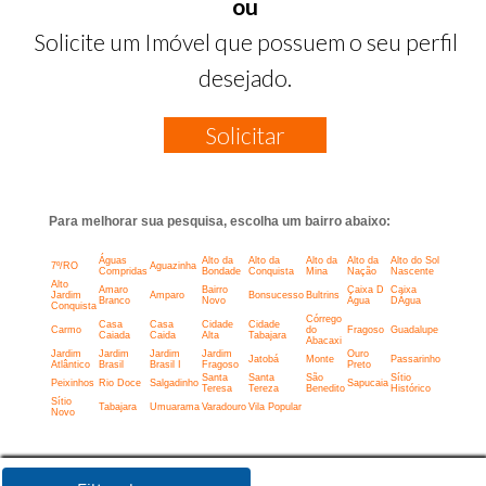
ou
Solicite um Imóvel que possuem o seu perfil
desejado.
Solicitar
Para melhorar sua pesquisa, escolha um bairro abaixo:
Águas
Alto da
Alto da
Alto da
Alto da
Alto do Sol
7º/RO
Aguazinha
Compridas
Bondade
Conquista
Mina
Nação
Nascente
Alto
Amaro
Bairro
Caixa D
Caixa
Jardim
Amparo
Bonsucesso
Bultrins
Branco
Novo
Água
DÁgua
Conquista
Córrego
Casa
Casa
Cidade
Cidade
Carmo
do
Fragoso
Guadalupe
Caiada
Caida
Alta
Tabajara
Abacaxi
Jardim
Jardim
Jardim
Jardim
Ouro
Jatobá
Monte
Passarinho
Atlântico
Brasil
Brasil I
Fragoso
Preto
Santa
Santa
São
Sítio
Peixinhos
Rio Doce
Salgadinho
Sapucaia
Teresa
Tereza
Benedito
Histórico
Sítio
Tabajara
Umuarama
Varadouro
Vila Popular
Novo