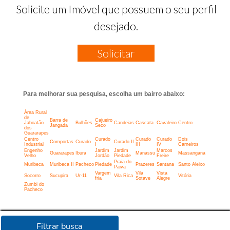
Solicite um Imóvel que possuem o seu perfil
desejado.
Solicitar
Para melhorar sua pesquisa, escolha um bairro abaixo:
Área Rural
de
Barra de
Cajueiro
Jaboatão
Bulhões
Candeias
Cascata
Cavaleiro
Centro
Jangada
Seco
dos
Guararapes
Centro
Curado
Curado
Curado
Dois
Comportas
Curado
Curado II
Industrial
I
III
IV
Carneiros
Engenho
Jardim
Jardim
Marcos
Guararapes
Ibura
Manassu
Massangana
Velho
Jordão
Piedade
Freire
Praia do
Muribeca
Muribeca II
Pacheco
Piedade
Prazeres
Santana
Santo Aleixo
Paiva
Vargem
Vila
Vista
Socorro
Sucupira
Ur-11
Vila Rica
Vitória
fria
Sotave
Alegre
Zumbi do
Pacheco
Filtrar busca