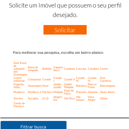
Solicite um Imóvel que possuem o seu perfil
desejado.
Solicitar
Para melhorar sua pesquisa, escolha um bairro abaixo:
Área Rural
de
Barra de
Cajueiro
Jaboatão
Bulhões
Candeias
Cascata
Cavaleiro
Centro
Jangada
Seco
dos
Guararapes
Centro
Curado
Curado
Curado
Dois
Comportas
Curado
Curado II
Industrial
I
III
IV
Carneiros
Engenho
Jardim
Jardim
Marcos
Guararapes
Ibura
Manassu
Massangana
Velho
Jordão
Piedade
Freire
Praia do
Muribeca
Muribeca II
Pacheco
Piedade
Prazeres
Santana
Santo Aleixo
Paiva
Vargem
Vila
Vista
Socorro
Sucupira
Ur-11
Vila Rica
Vitória
fria
Sotave
Alegre
Zumbi do
Pacheco
Filtrar busca