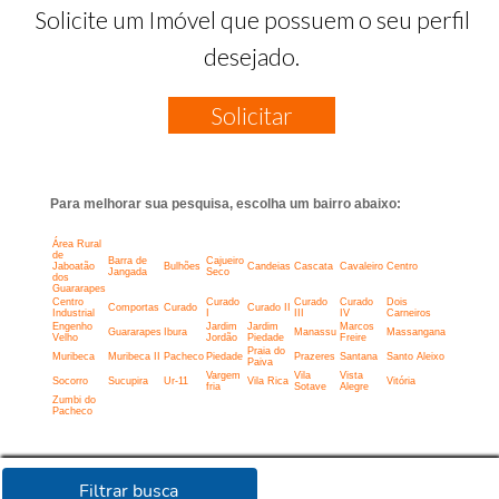
Solicite um Imóvel que possuem o seu perfil
desejado.
Solicitar
Para melhorar sua pesquisa, escolha um bairro abaixo:
Área Rural
de
Barra de
Cajueiro
Jaboatão
Bulhões
Candeias
Cascata
Cavaleiro
Centro
Jangada
Seco
dos
Guararapes
Centro
Curado
Curado
Curado
Dois
Comportas
Curado
Curado II
Industrial
I
III
IV
Carneiros
Engenho
Jardim
Jardim
Marcos
Guararapes
Ibura
Manassu
Massangana
Velho
Jordão
Piedade
Freire
Praia do
Muribeca
Muribeca II
Pacheco
Piedade
Prazeres
Santana
Santo Aleixo
Paiva
Vargem
Vila
Vista
Socorro
Sucupira
Ur-11
Vila Rica
Vitória
fria
Sotave
Alegre
Zumbi do
Pacheco
Filtrar busca