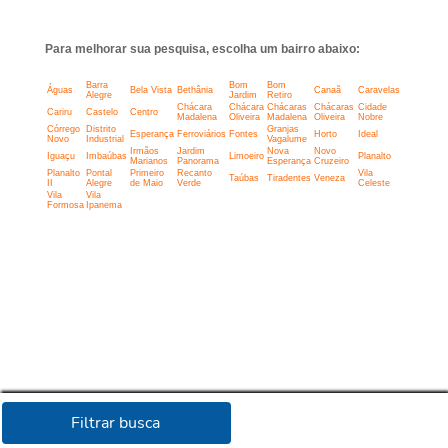
Para melhorar sua pesquisa, escolha um bairro abaixo:
Barra
Bom
Bom
Águas
Bela Vista
Bethânia
Canaã
Caravelas
Alegre
Jardim
Retiro
Chácara
Chácara
Chácaras
Chácaras
Cidade
Cariru
Castelo
Centro
Madalena
Oliveira
Madalena
Oliveira
Nobre
Córrego
Distrito
Granjas
Esperança
Ferroviários
Fontes
Horto
Ideal
Novo
Industrial
Vagalume
Irmãos
Jardim
Nova
Novo
Iguaçu
Imbaúbas
Limoeiro
Planalto
Marianos
Panorama
Esperança
Cruzeiro
Planalto
Pontal
Primeiro
Recanto
Vila
Taúbas
Tiradentes
Veneza
II
Alegre
de Maio
Verde
Celeste
Vila
Vila
Formosa
Ipanema
Filtrar busca