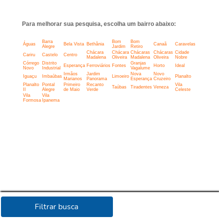
Para melhorar sua pesquisa, escolha um bairro abaixo:
Barra
Bom
Bom
Águas
Bela Vista
Bethânia
Canaã
Caravelas
Alegre
Jardim
Retiro
Chácara
Chácara
Chácaras
Chácaras
Cidade
Cariru
Castelo
Centro
Madalena
Oliveira
Madalena
Oliveira
Nobre
Córrego
Distrito
Granjas
Esperança
Ferroviários
Fontes
Horto
Ideal
Novo
Industrial
Vagalume
Irmãos
Jardim
Nova
Novo
Iguaçu
Imbaúbas
Limoeiro
Planalto
Marianos
Panorama
Esperança
Cruzeiro
Planalto
Pontal
Primeiro
Recanto
Vila
Taúbas
Tiradentes
Veneza
II
Alegre
de Maio
Verde
Celeste
Vila
Vila
Formosa
Ipanema
Filtrar busca