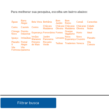
Para melhorar sua pesquisa, escolha um bairro abaixo:
Barra
Bom
Bom
Águas
Bela Vista
Bethânia
Canaã
Caravelas
Alegre
Jardim
Retiro
Chácara
Chácara
Chácaras
Chácaras
Cidade
Cariru
Castelo
Centro
Madalena
Oliveira
Madalena
Oliveira
Nobre
Córrego
Distrito
Granjas
Esperança
Ferroviários
Fontes
Horto
Ideal
Novo
Industrial
Vagalume
Irmãos
Jardim
Nova
Novo
Iguaçu
Imbaúbas
Limoeiro
Planalto
Marianos
Panorama
Esperança
Cruzeiro
Planalto
Pontal
Primeiro
Recanto
Vila
Taúbas
Tiradentes
Veneza
II
Alegre
de Maio
Verde
Celeste
Vila
Vila
Formosa
Ipanema
Filtrar busca