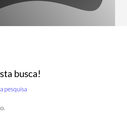
sta busca!
ra pesquisa
o.