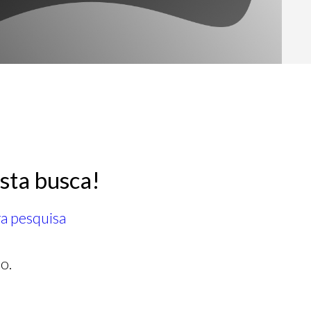
sta busca!
ra pesquisa
o.