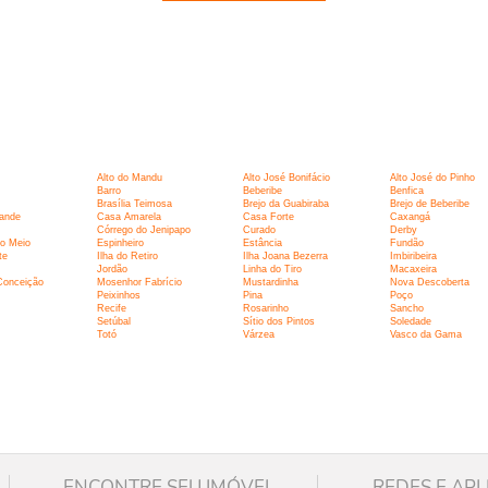
:
Alto do Mandu
Alto José Bonifácio
Alto José do Pinho
Barro
Beberibe
Benfica
Brasília Teimosa
Brejo da Guabiraba
Brejo de Beberibe
ande
Casa Amarela
Casa Forte
Caxangá
Córrego do Jenipapo
Curado
Derby
o Meio
Espinheiro
Estância
Fundão
te
Ilha do Retiro
Ilha Joana Bezerra
Imbiribeira
Jordão
Linha do Tiro
Macaxeira
Conceição
Mosenhor Fabrício
Mustardinha
Nova Descoberta
Peixinhos
Pina
Poço
Recife
Rosarinho
Sancho
Setúbal
Sítio dos Pintos
Soledade
Totó
Várzea
Vasco da Gama
ENCONTRE SEU IMÓVEL
REDES E APL