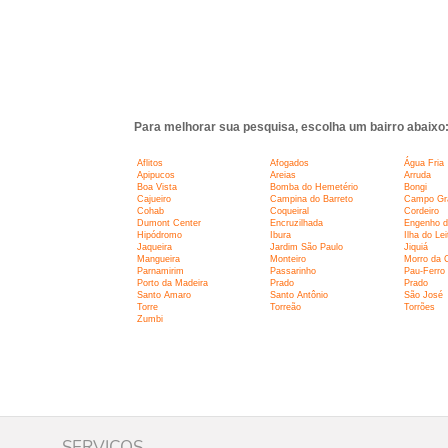
Para melhorar sua pesquisa, escolha um bairro abaixo
Aflitos
Afogados
Água Fria
Apipucos
Areias
Arruda
Boa Vista
Bomba do Hemetério
Bongi
Cajueiro
Campina do Barreto
Campo Gr
Cohab
Coqueiral
Cordeiro
Dumont Center
Encruzilhada
Engenho d
Hipódromo
Ibura
Ilha do Lei
Jaqueira
Jardim São Paulo
Jiquiá
Mangueira
Monteiro
Morro da 
Parnamirim
Passarinho
Pau-Ferro
Porto da Madeira
Prado
Prado
Santo Amaro
Santo Antônio
São José
Torre
Torreão
Torrões
Zumbi
SERVIÇOS