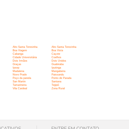
Alto Santa Teresinha
Alto Santa Terezinha
Boa Viagem
Boa Vista
Cabanga
Caçote
Cidade Universitária
Coelhos
Dois Irmãos
Dois Unidos
Graças
Guabiraba
Ipsep
Iputinga
Madalena
Mangabeira
Novo Prado
Paissandu
Poço da panela
Ponto de Parada
San Martin
Santana
Tamarineira
Tejipió
Vila Cardeal
Zona Rural
ICATIVOS
ENTRE EM CONTATO