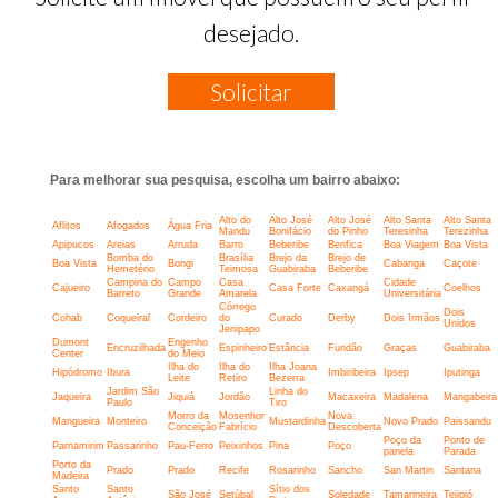
desejado.
Solicitar
Para melhorar sua pesquisa, escolha um bairro abaixo:
Alto do
Alto José
Alto José
Alto Santa
Alto Santa
Aflitos
Afogados
Água Fria
Mandu
Bonifácio
do Pinho
Teresinha
Terezinha
Apipucos
Areias
Arruda
Barro
Beberibe
Benfica
Boa Viagem
Boa Vista
Bomba do
Brasília
Brejo da
Brejo de
Boa Vista
Bongi
Cabanga
Caçote
Hemetério
Teimosa
Guabiraba
Beberibe
Campina do
Campo
Casa
Cidade
Cajueiro
Casa Forte
Caxangá
Coelhos
Barreto
Grande
Amarela
Universitária
Córrego
Dois
Cohab
Coqueiral
Cordeiro
do
Curado
Derby
Dois Irmãos
Unidos
Jenipapo
Dumont
Engenho
Encruzilhada
Espinheiro
Estância
Fundão
Graças
Guabiraba
Center
do Meio
Ilha do
Ilha do
Ilha Joana
Hipódromo
Ibura
Imbiribeira
Ipsep
Iputinga
Leite
Retiro
Bezerra
Jardim São
Linha do
Jaqueira
Jiquiá
Jordão
Macaxeira
Madalena
Mangabeira
Paulo
Tiro
Morro da
Mosenhor
Nova
Mangueira
Monteiro
Mustardinha
Novo Prado
Paissandu
Conceição
Fabrício
Descoberta
Poço da
Ponto de
Parnamirim
Passarinho
Pau-Ferro
Peixinhos
Pina
Poço
panela
Parada
Porto da
Prado
Prado
Recife
Rosarinho
Sancho
San Martin
Santana
Madeira
Santo
Santo
Sítio dos
São José
Setúbal
Soledade
Tamarineira
Tejipió