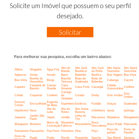
Solicite um Imóvel que possuem o seu perfil
desejado.
Solicitar
Para melhorar sua pesquisa, escolha um bairro abaixo:
Alto do
Alto José
Alto José
Alto Santa
Alto Santa
Aflitos
Afogados
Água Fria
Mandu
Bonifácio
do Pinho
Teresinha
Terezinha
Apipucos
Areias
Arruda
Barro
Beberibe
Benfica
Boa Viagem
Boa Vista
Bomba do
Brasília
Brejo da
Brejo de
Boa Vista
Bongi
Cabanga
Caçote
Hemetério
Teimosa
Guabiraba
Beberibe
Campina do
Campo
Casa
Cidade
Cajueiro
Casa Forte
Caxangá
Coelhos
Barreto
Grande
Amarela
Universitária
Córrego
Dois
Cohab
Coqueiral
Cordeiro
do
Curado
Derby
Dois Irmãos
Unidos
Jenipapo
Dumont
Engenho
Encruzilhada
Espinheiro
Estância
Fundão
Graças
Guabiraba
Center
do Meio
Ilha do
Ilha do
Ilha Joana
Hipódromo
Ibura
Imbiribeira
Ipsep
Iputinga
Leite
Retiro
Bezerra
Jardim São
Linha do
Jaqueira
Jiquiá
Jordão
Macaxeira
Madalena
Mangabeira
Paulo
Tiro
Morro da
Mosenhor
Nova
Mangueira
Monteiro
Mustardinha
Novo Prado
Paissandu
Conceição
Fabrício
Descoberta
Poço da
Ponto de
Parnamirim
Passarinho
Pau-Ferro
Peixinhos
Pina
Poço
panela
Parada
Porto da
Prado
Prado
Recife
Rosarinho
Sancho
San Martin
Santana