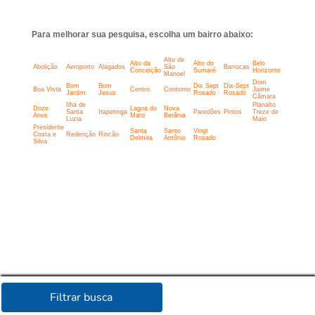
Para melhorar sua pesquisa, escolha um bairro abaixo:
Alto de
Alto da
Alto do
Belo
Abolição
Aeroporto
Alagados
São
Barrocas
Conceição
Sumaré
Horizonte
Manoel
Dom
Bom
Bom
Dix Sept
Dix-Sept
Boa Vista
Centro
Contorno
Jaime
Jardim
Jesus
Rosado
Rosado
Câmara
Ilha de
Planalto
Doze
Lagoa do
Nova
Santa
Itapetinga
Paredões
Pintos
Treze de
Anos
Mato
Betânia
Luzia
Maio
Presidente
Santa
Santo
Vingt
Costa e
Redenção
Rincão
Delmira
Antônio
Rosado
Silva
Filtrar busca