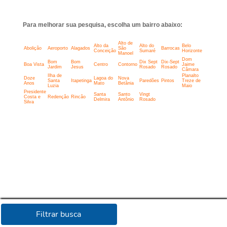
Para melhorar sua pesquisa, escolha um bairro abaixo:
Alto de
Alto da
Alto do
Belo
Abolição
Aeroporto
Alagados
São
Barrocas
Conceição
Sumaré
Horizonte
Manoel
Dom
Bom
Bom
Dix Sept
Dix-Sept
Boa Vista
Centro
Contorno
Jaime
Jardim
Jesus
Rosado
Rosado
Câmara
Ilha de
Planalto
Doze
Lagoa do
Nova
Santa
Itapetinga
Paredões
Pintos
Treze de
Anos
Mato
Betânia
Luzia
Maio
Presidente
Santa
Santo
Vingt
Costa e
Redenção
Rincão
Delmira
Antônio
Rosado
Silva
Filtrar busca