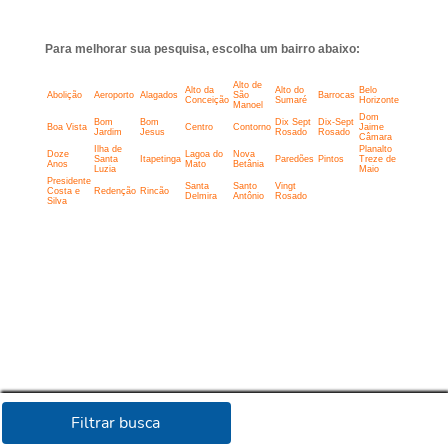
Para melhorar sua pesquisa, escolha um bairro abaixo:
Alto de
Alto da
Alto do
Belo
Abolição
Aeroporto
Alagados
São
Barrocas
Conceição
Sumaré
Horizonte
Manoel
Dom
Bom
Bom
Dix Sept
Dix-Sept
Boa Vista
Centro
Contorno
Jaime
Jardim
Jesus
Rosado
Rosado
Câmara
Ilha de
Planalto
Doze
Lagoa do
Nova
Santa
Itapetinga
Paredões
Pintos
Treze de
Anos
Mato
Betânia
Luzia
Maio
Presidente
Santa
Santo
Vingt
Costa e
Redenção
Rincão
Delmira
Antônio
Rosado
Silva
Filtrar busca