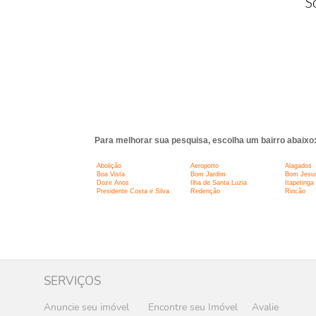
S
Para melhorar sua pesquisa, escolha um bairro abaixo
Abolição
Aeroporto
Alagados
Boa Vista
Bom Jardim
Bom Jesu
Doze Anos
Ilha de Santa Luzia
Itapetinga
Presidente Costa e Silva
Redenção
Rincão
SERVIÇOS
Anuncie seu imóvel
Encontre seu Imóvel
Avalie