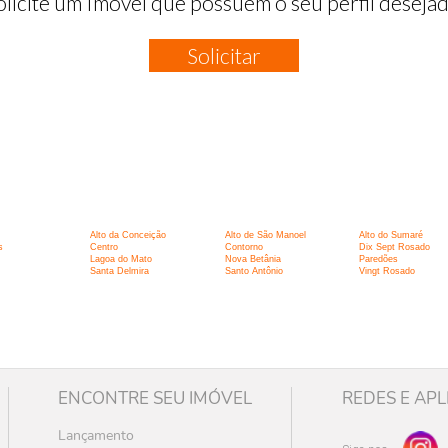
olicite um Imóvel que possuem o seu perfil desejad
Solicitar
:
Alto da Conceição
Alto de São Manoel
Alto do Sumaré
s
Centro
Contorno
Dix Sept Rosado
Lagoa do Mato
Nova Betânia
Paredões
Santa Delmira
Santo Antônio
Vingt Rosado
ENCONTRE SEU IMÓVEL
REDES E APL
Lançamento