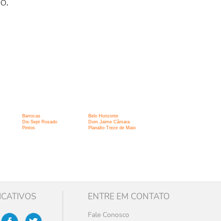
o.
Barrocas
Belo Horizonte
Dix-Sept Rosado
Dom Jaime Câmara
Pintos
Planalto Treze de Maio
ICATIVOS
ENTRE EM CONTATO
Fale Conosco