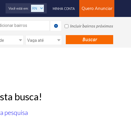
Quero Anunciar
Você está em:
MINHA CONTA
icionar bairros
Incluir bairros próximos
sta busca!
ra pesquisa