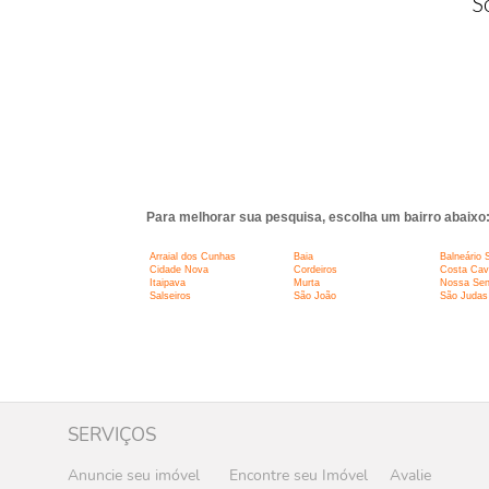
S
Para melhorar sua pesquisa, escolha um bairro abaixo
Arraial dos Cunhas
Baia
Balneário 
Cidade Nova
Cordeiros
Costa Cava
Itaipava
Murta
Nossa Sen
Salseiros
São João
São Judas
SERVIÇOS
Anuncie seu imóvel
Encontre seu Imóvel
Avalie