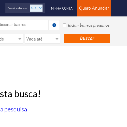
Quero Anunciar
Você está em:
MINHA CONTA
icionar bairros
Incluir bairros próximos
sta busca!
ra pesquisa