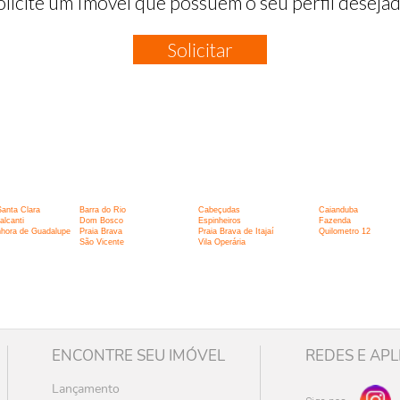
olicite um Imóvel que possuem o seu perfil desejad
Solicitar
:
Santa Clara
Barra do Rio
Cabeçudas
Caianduba
lcanti
Dom Bosco
Espinheiros
Fazenda
hora de Guadalupe
Praia Brava
Praia Brava de Itajaí
Quilometro 12
São Vicente
Vila Operária
ENCONTRE SEU IMÓVEL
REDES E APL
Lançamento