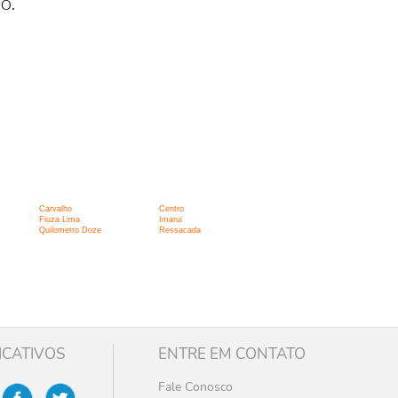
o.
Carvalho
Centro
Fiuza Lima
Imarui
Quilometro Doze
Ressacada
ICATIVOS
ENTRE EM CONTATO
Fale Conosco