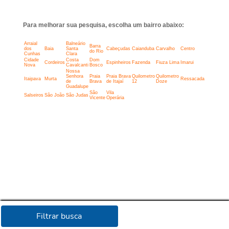
Para melhorar sua pesquisa, escolha um bairro abaixo:
Arraial
Balneário
Barra
dos
Baia
Santa
Cabeçudas
Caianduba
Carvalho
Centro
do Rio
Cunhas
Clara
Cidade
Costa
Dom
Cordeiros
Espinheiros
Fazenda
Fiuza Lima
Imarui
Nova
Cavalcanti
Bosco
Nossa
Senhora
Praia
Praia Brava
Quilometro
Quilometro
Itaipava
Murta
Ressacada
de
Brava
de Itajaí
12
Doze
Guadalupe
São
Vila
Salseiros
São João
São Judas
Vicente
Operária
Filtrar busca