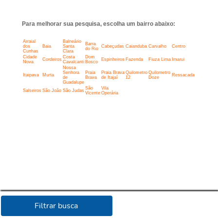
Para melhorar sua pesquisa, escolha um bairro abaixo:
Arraial
Balneário
Barra
dos
Baia
Santa
Cabeçudas
Caianduba
Carvalho
Centro
do Rio
Cunhas
Clara
Cidade
Costa
Dom
Cordeiros
Espinheiros
Fazenda
Fiuza Lima
Imarui
Nova
Cavalcanti
Bosco
Nossa
Senhora
Praia
Praia Brava
Quilometro
Quilometro
Itaipava
Murta
Ressacada
de
Brava
de Itajaí
12
Doze
Guadalupe
São
Vila
Salseiros
São João
São Judas
Vicente
Operária
Filtrar busca