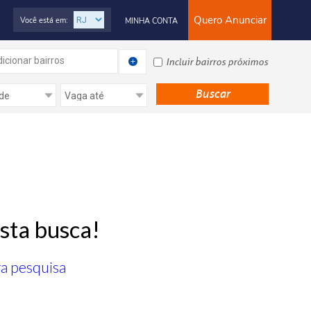
Quero Anunciar
Você está em:
MINHA CONTA
icionar bairros
Incluir bairros próximos
sta busca!
ra pesquisa