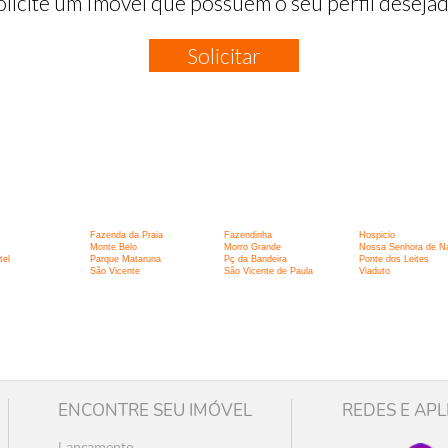
olicite um Imóvel que possuem o seu perfil desejad
Solicitar
:
Fazenda da Praia
Fazendinha
Hospicio
Monte Belo
Morro Grande
Nossa Senhora de N
tel
Parque Mataruna
Pç da Bandeira
Ponte dos Leites
São Vicente
São Vicente de Paula
Viaduto
ENCONTRE SEU IMÓVEL
REDES E APL
Lançamento