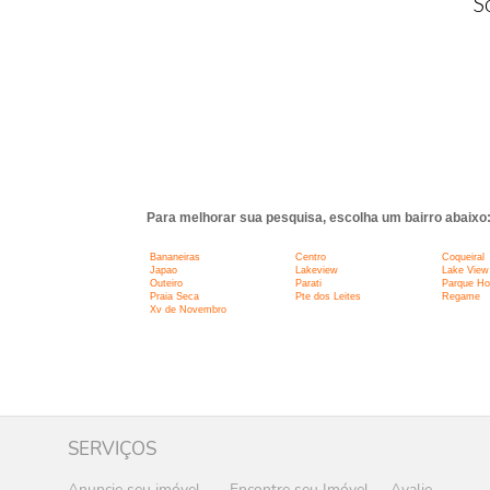
S
Para melhorar sua pesquisa, escolha um bairro abaixo
Bananeiras
Centro
Coqueiral
Japao
Lakeview
Lake View
Outeiro
Parati
Parque Ho
Praia Seca
Pte dos Leites
Regame
Xv de Novembro
SERVIÇOS
Anuncie seu imóvel
Encontre seu Imóvel
Avalie