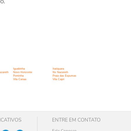
o.
Iguabinha
Itatiquara
azareth
Novo Horizonte
Ns Nazareth
Pontinha
Praia das Espumas
Vila Canaa
Vila Capri
ICATIVOS
ENTRE EM CONTATO
Fale Conosco