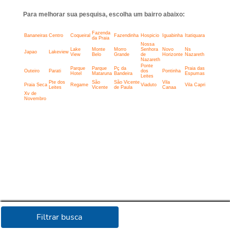
Para melhorar sua pesquisa, escolha um bairro abaixo:
Fazenda
Bananeiras
Centro
Coqueiral
Fazendinha
Hospicio
Iguabinha
Itatiquara
da Praia
Nossa
Lake
Monte
Morro
Senhora
Novo
Ns
Japao
Lakeview
View
Belo
Grande
de
Horizonte
Nazareth
Nazareth
Ponte
Parque
Parque
Pç da
Praia das
Outeiro
Parati
dos
Pontinha
Hotel
Mataruna
Bandeira
Espumas
Leites
Pte dos
São
São Vicente
Vila
Praia Seca
Regame
Viaduto
Vila Capri
Leites
Vicente
de Paula
Canaa
Xv de
Novembro
Filtrar busca