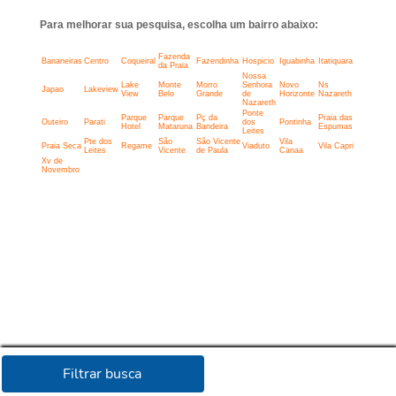
Para melhorar sua pesquisa, escolha um bairro abaixo:
Fazenda
Bananeiras
Centro
Coqueiral
Fazendinha
Hospicio
Iguabinha
Itatiquara
da Praia
Nossa
Lake
Monte
Morro
Senhora
Novo
Ns
Japao
Lakeview
View
Belo
Grande
de
Horizonte
Nazareth
Nazareth
Ponte
Parque
Parque
Pç da
Praia das
Outeiro
Parati
dos
Pontinha
Hotel
Mataruna
Bandeira
Espumas
Leites
Pte dos
São
São Vicente
Vila
Praia Seca
Regame
Viaduto
Vila Capri
Leites
Vicente
de Paula
Canaa
Xv de
Novembro
Filtrar busca