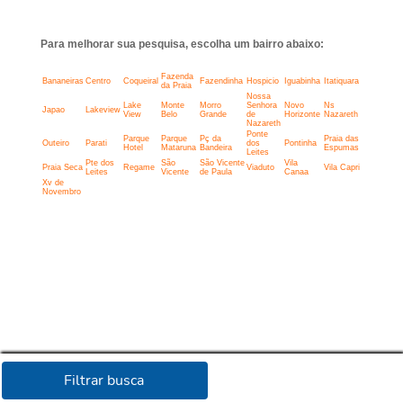
Para melhorar sua pesquisa, escolha um bairro abaixo:
Fazenda
Bananeiras
Centro
Coqueiral
Fazendinha
Hospicio
Iguabinha
Itatiquara
da Praia
Nossa
Lake
Monte
Morro
Senhora
Novo
Ns
Japao
Lakeview
View
Belo
Grande
de
Horizonte
Nazareth
Nazareth
Ponte
Parque
Parque
Pç da
Praia das
Outeiro
Parati
dos
Pontinha
Hotel
Mataruna
Bandeira
Espumas
Leites
Pte dos
São
São Vicente
Vila
Praia Seca
Regame
Viaduto
Vila Capri
Leites
Vicente
de Paula
Canaa
Xv de
Novembro
Filtrar busca