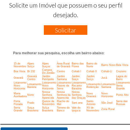
Solicite um Imóvel que possuem o seu perfil
desejado.
Solicitar
Para melhorar sua pesquisa, escolha um bairro abaixo:
15 de
Alpes
Alpes
Área Rural
Bairro das
Bairro do
Bairro Novo
Bela Vista
Novembro
Suíço
Suiços
de Gravatá
Flores
Norte
Campos
Boa Vista
Br 232
Centro
Cohab I
Cohab II
Cohab-Ll
Cruzeiro
Do Jordão
Gravatá
Jardim
Jardim
Jardim
Jardim
Lagoa do
Gravatá
Jucá
Centro
Petrópolis
Santana
Suiço
Suíço
Barro
Lotamento
Loteamento
Loteamento
Loteamento
Loteament
Loteamento
Loteamento
Loteamento
Novo
Novo
Raizes da
Recanto
Serra
Baviera
Redenção
Santana
Horizonte
Horizonte
Serra
Baraúna
Grande
Nossa
Nossa
Nossa
Maria
Novo
Novo
Norte
Senhora
Senhora da
Senhora
Ponto Alto
Auxiliadora
Gravatá
Horizonte
Aparecida
Aparecida
das Graças
Porta
Quinze de
Riacho do
Santo
Serra das
Prado
Sant ana
São José
Florada
Novembro
Mel
Antonio
Russas
Serra
Suiça
Suíça
Terreno do
Vale do
XV de
Zona Rural
Grande
Brasileira
Brasileira
Banco
Ipojuca
Novembro