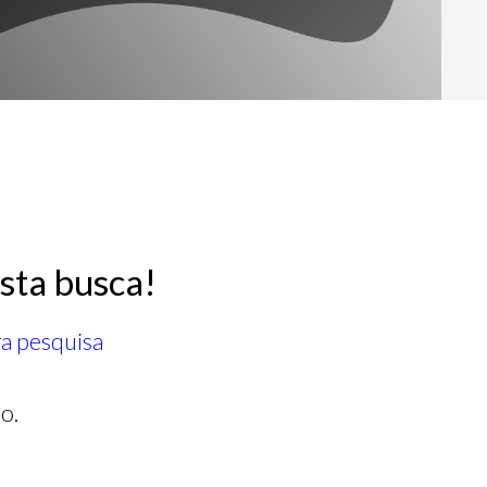
sta busca!
ra pesquisa
o.