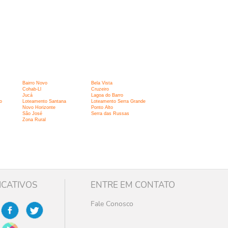
Bairro Novo
Bela Vista
Cohab-Ll
Cruzeiro
Jucá
Lagoa do Barro
o
Loteamento Santana
Loteamento Serra Grande
Novo Horizonte
Ponto Alto
São José
Serra das Russas
Zona Rural
ICATIVOS
ENTRE EM CONTATO
Fale Conosco