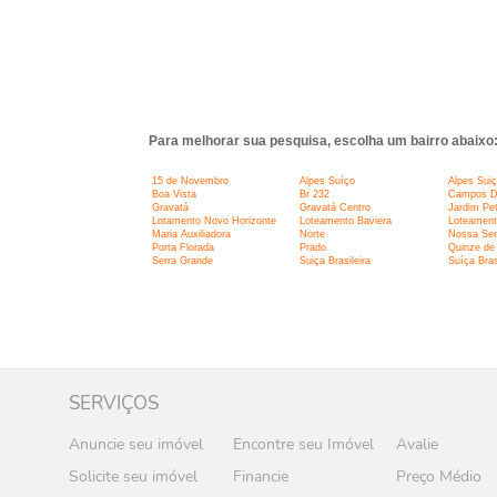
Para melhorar sua pesquisa, escolha um bairro abaixo
15 de Novembro
Alpes Suíço
Alpes Sui
Boa Vista
Br 232
Campos D
Gravatá
Gravatá Centro
Jardim Pet
Lotamento Novo Horizonte
Loteamento Baviera
Loteament
Maria Auxiliadora
Norte
Nossa Sen
Porta Florada
Prado
Quinze de
Serra Grande
Suiça Brasileira
Suíça Bras
SERVIÇOS
Anuncie seu imóvel
Encontre seu Imóvel
Avalie
Solicite seu imóvel
Financie
Preço Médio