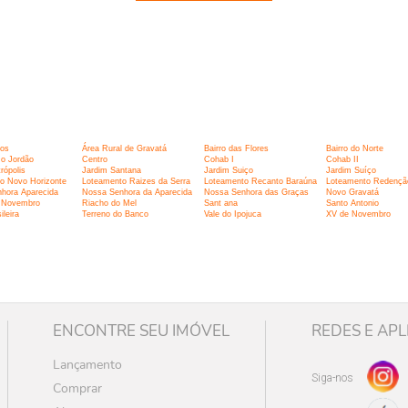
:
ços
Área Rural de Gravatá
Bairro das Flores
Bairro do Norte
o Jordão
Centro
Cohab I
Cohab II
rópolis
Jardim Santana
Jardim Suiço
Jardim Suíço
o Novo Horizonte
Loteamento Raizes da Serra
Loteamento Recanto Baraúna
Loteamento Redençã
hora Aparecida
Nossa Senhora da Aparecida
Nossa Senhora das Graças
Novo Gravatá
 Novembro
Riacho do Mel
Sant ana
Santo Antonio
ileira
Terreno do Banco
Vale do Ipojuca
XV de Novembro
ENCONTRE SEU IMÓVEL
REDES E APL
Lançamento
Siga-nos
Comprar