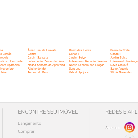
:
ços
Área Rural de Gravatá
Bairro das Flores
Bairro do Norte
o Jordão
Centro
Cohab I
Cohab II
rópolis
Jardim Santana
Jardim Suiço
Jardim Suíço
o Novo Horizonte
Loteamento Raizes da Serra
Loteamento Recanto Baraúna
Loteamento Redençã
hora Aparecida
Nossa Senhora da Aparecida
Nossa Senhora das Graças
Novo Gravatá
 Novembro
Riacho do Mel
Sant ana
Santo Antonio
ileira
Terreno do Banco
Vale do Ipojuca
XV de Novembro
ENCONTRE SEU IMÓVEL
REDES E APL
Lançamento
Siga-nos
Comprar