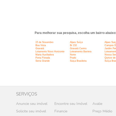
Para melhorar sua pesquisa, escolha um bairro abaixo
15 de Novembro
Alpes Suíço
Alpes Sui
Boa Vista
Br 232
Campos D
Gravatá
Gravatá Centro
Jardim Pet
Lotamento Novo Horizonte
Loteamento Baviera
Loteament
Maria Auxiliadora
Norte
Nossa Sen
Porta Florada
Prado
Quinze de
Serra Grande
Suiça Brasileira
Suíça Bras
SERVIÇOS
Anuncie seu imóvel
Encontre seu Imóvel
Avalie
Solicite seu imóvel
Financie
Preço Médio