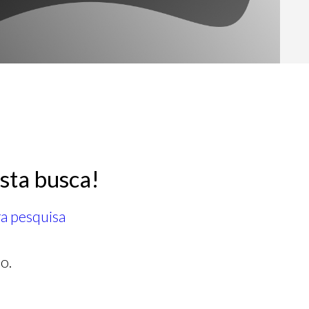
sta busca!
ra pesquisa
o.