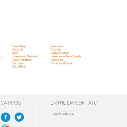
Bairro Novo
Bela Vista
Cohab-Ll
Cruzeiro
Jucá
Lagoa do Barro
o
Loteamento Santana
Loteamento Serra Grande
Novo Horizonte
Ponto Alto
São José
Serra das Russas
Zona Rural
ICATIVOS
ENTRE EM CONTATO
Fale Conosco