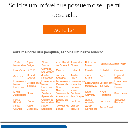
Solicite um Imóvel que possuem o seu perfil
desejado.
Solicitar
Para melhorar sua pesquisa, escolha um bairro abaixo:
15 de
Alpes
Alpes
Área Rural
Bairro das
Bairro do
Bairro Novo
Bela Vista
Novembro
Suíço
Suiços
de Gravatá
Flores
Norte
Campos
Boa Vista
Br 232
Centro
Cohab I
Cohab II
Cohab-Ll
Cruzeiro
Do Jordão
Gravatá
Jardim
Jardim
Jardim
Jardim
Lagoa do
Gravatá
Jucá
Centro
Petrópolis
Santana
Suiço
Suíço
Barro
Lotamento
Loteamento
Loteamento
Loteamento
Loteament
Loteamento
Loteamento
Loteamento
Novo
Novo
Raizes da
Recanto
Serra
Baviera
Redenção
Santana
Horizonte
Horizonte
Serra
Baraúna
Grande
Nossa
Nossa
Nossa
Maria
Novo
Novo
Norte
Senhora
Senhora da
Senhora
Ponto Alto
Auxiliadora
Gravatá
Horizonte
Aparecida
Aparecida
das Graças
Porta
Quinze de
Riacho do
Santo
Serra das
Prado
Sant ana
São José
Florada
Novembro
Mel
Antonio
Russas
Serra
Suiça
Suíça
Terreno do
Vale do
XV de
Zona Rural
Grande
Brasileira
Brasileira
Banco
Ipojuca
Novembro