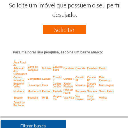
Solicite um Imóvel que possuem o seu perfil
desejado.
Solicitar
Para melhorar sua pesquisa, escolha um bairro abaixo:
Área Rural
de
Barra de
Cajueiro
Jaboatão
Bulhões
Candeias
Cascata
Cavaleiro
Centro
Jangada
Seco
dos
Guararapes
Centro
Curado
Curado
Curado
Dois
Comportas
Curado
Curado II
Industrial
I
III
IV
Carneiros
Engenho
Jardim
Jardim
Marcos
Guararapes
Ibura
Manassu
Massangana
Velho
Jordão
Piedade
Freire
Praia do
Muribeca
Muribeca II
Pacheco
Piedade
Prazeres
Santana
Santo Aleixo
Paiva
Vargem
Vila
Vista
Socorro
Sucupira
Ur-11
Vila Rica
Vitória
fria
Sotave
Alegre
Zumbi do
Pacheco
Filtrar busca