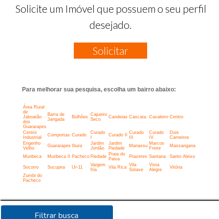
Solicite um Imóvel que possuem o seu perfil
desejado.
Solicitar
Para melhorar sua pesquisa, escolha um bairro abaixo:
Área Rural
de
Barra de
Cajueiro
Jaboatão
Bulhões
Candeias
Cascata
Cavaleiro
Centro
Jangada
Seco
dos
Guararapes
Centro
Curado
Curado
Curado
Dois
Comportas
Curado
Curado II
Industrial
I
III
IV
Carneiros
Engenho
Jardim
Jardim
Marcos
Guararapes
Ibura
Manassu
Massangana
Velho
Jordão
Piedade
Freire
Praia do
Muribeca
Muribeca II
Pacheco
Piedade
Prazeres
Santana
Santo Aleixo
Paiva
Vargem
Vila
Vista
Socorro
Sucupira
Ur-11
Vila Rica
Vitória
fria
Sotave
Alegre
Zumbi do
Pacheco
Filtrar busca