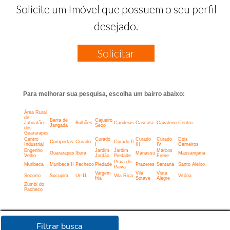
Solicite um Imóvel que possuem o seu perfil
desejado.
Solicitar
Para melhorar sua pesquisa, escolha um bairro abaixo:
Área Rural
de
Barra de
Cajueiro
Jaboatão
Bulhões
Candeias
Cascata
Cavaleiro
Centro
Jangada
Seco
dos
Guararapes
Centro
Curado
Curado
Curado
Dois
Comportas
Curado
Curado II
Industrial
I
III
IV
Carneiros
Engenho
Jardim
Jardim
Marcos
Guararapes
Ibura
Manassu
Massangana
Velho
Jordão
Piedade
Freire
Praia do
Muribeca
Muribeca II
Pacheco
Piedade
Prazeres
Santana
Santo Aleixo
Paiva
Vargem
Vila
Vista
Socorro
Sucupira
Ur-11
Vila Rica
Vitória
fria
Sotave
Alegre
Zumbi do
Pacheco
Filtrar busca