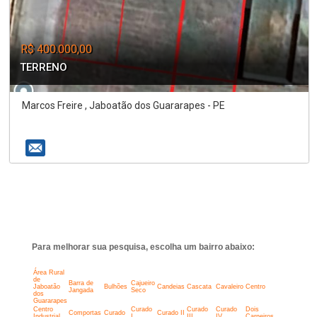
R$ 400.000,00
TERRENO
Marcos Freire , Jaboatão dos Guararapes - PE
Para melhorar sua pesquisa, escolha um bairro abaixo:
Área Rural
de
Barra de
Cajueiro
Jaboatão
Bulhões
Candeias
Cascata
Cavaleiro
Centro
Jangada
Seco
dos
Guararapes
Centro
Curado
Curado
Curado
Dois
Comportas
Curado
Curado II
Industrial
I
III
IV
Carneiros