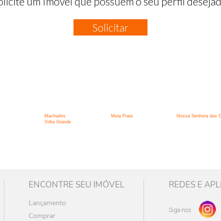
olicite um Imóvel que possuem o seu perfil desejad
Solicitar
:
Machados
Meia Praia
Nossa Senhora das 
Volta Grande
ENCONTRE SEU IMÓVEL
REDES E APL
Lançamento
Siga-nos
Comprar