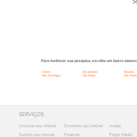
S
Para melhorar sua pesquisa, escolha um bairro abaixo
Centro
Escalvados
Gravatá
São Domingos
São Paulo
São Pedro
SERVIÇOS
Anuncie seu imóvel
Encontre seu Imóvel
Avalie
Solicite seu imóvel
Financie
Preço Médio