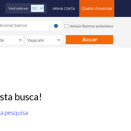
Quero Anunciar
Você está em:
MINHA CONTA
icionar bairros
Incluir bairros próximos
sta busca!
ra pesquisa