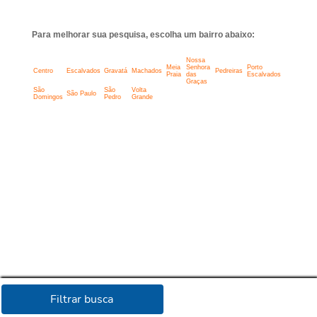
Para melhorar sua pesquisa, escolha um bairro abaixo:
Nossa
Meia
Senhora
Porto
Centro
Escalvados
Gravatá
Machados
Pedreiras
Praia
das
Escalvados
Graças
São
São
Volta
São Paulo
Domingos
Pedro
Grande
Filtrar busca