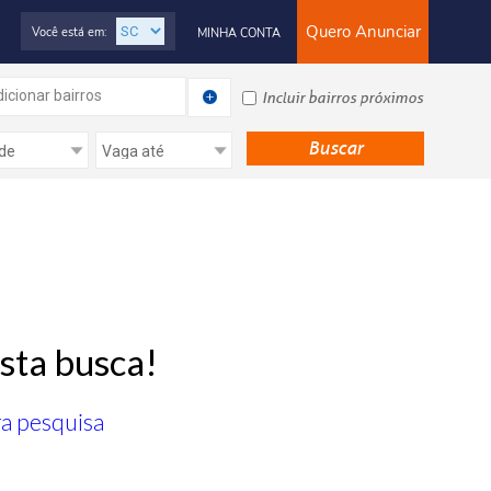
Quero Anunciar
Você está em:
MINHA CONTA
icionar bairros
Incluir bairros próximos
sta busca!
ra pesquisa