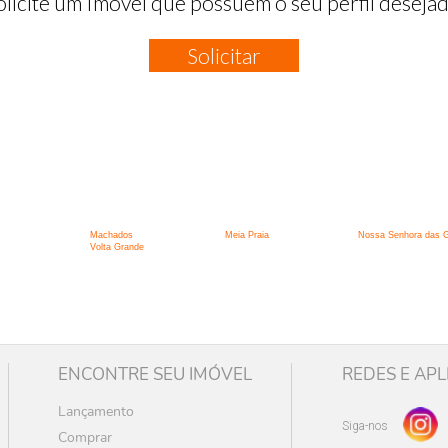
olicite um Imóvel que possuem o seu perfil desejad
Solicitar
:
Machados
Meia Praia
Nossa Senhora das 
Volta Grande
ENCONTRE SEU IMÓVEL
REDES E APL
Lançamento
Siga-nos
Comprar