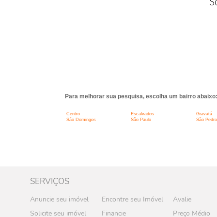
S
Para melhorar sua pesquisa, escolha um bairro abaixo
Centro
Escalvados
Gravatá
São Domingos
São Paulo
São Pedro
SERVIÇOS
Anuncie seu imóvel
Encontre seu Imóvel
Avalie
Solicite seu imóvel
Financie
Preço Médio