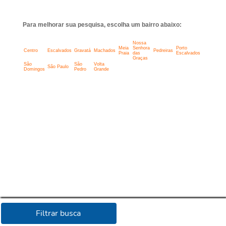
Para melhorar sua pesquisa, escolha um bairro abaixo:
Nossa
Meia
Senhora
Porto
Centro
Escalvados
Gravatá
Machados
Pedreiras
Praia
das
Escalvados
Graças
São
São
Volta
São Paulo
Domingos
Pedro
Grande
Filtrar busca