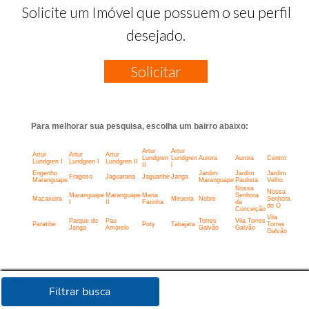
Solicite um Imóvel que possuem o seu perfil
desejado.
Solicitar
Para melhorar sua pesquisa, escolha um bairro abaixo:
Artur
Artur
Artur
Artur
Artur
Lundgren
Lundgren
Aurora
Aurora
Centro
Lundgren I
Lundgren I
Lundgren II
II
l
Engenho
Jardim
Jardim
Jardim
Fragoso
Jaguarana
Jaguaribe
Janga
Maranguape
Maranguape
Paulista
Velho
Nossa
Nossa
Maranguape
Maranguape
Maria
Senhora
Macaxeira
Mirueira
Nobre
Senhora
I
II
Farinha
da
do Ó
Conceição
Vila
Parque do
Pau
Torres
Vila Torres
Paratibe
Poty
Tabajara
Torres
Janga
Amarelo
Galvão
Galvão
Galvão
Filtrar busca