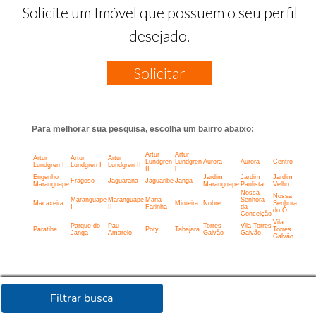
Solicite um Imóvel que possuem o seu perfil
desejado.
Solicitar
Para melhorar sua pesquisa, escolha um bairro abaixo:
Artur
Artur
Artur
Artur
Artur
Lundgren
Lundgren
Aurora
Aurora
Centro
Lundgren I
Lundgren I
Lundgren II
II
l
Engenho
Jardim
Jardim
Jardim
Fragoso
Jaguarana
Jaguaribe
Janga
Maranguape
Maranguape
Paulista
Velho
Nossa
Nossa
Maranguape
Maranguape
Maria
Senhora
Macaxeira
Mirueira
Nobre
Senhora
I
II
Farinha
da
do Ó
Conceição
Vila
Parque do
Pau
Torres
Vila Torres
Paratibe
Poty
Tabajara
Torres
Janga
Amarelo
Galvão
Galvão
Galvão
Filtrar busca