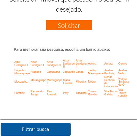
desejado.
Solicitar
Para melhorar sua pesquisa, escolha um bairro abaixo:
Artur
Artur
Artur
Artur
Artur
Lundgren
Lundgren
Aurora
Aurora
Centro
Lundgren I
Lundgren I
Lundgren II
II
l
Engenho
Jardim
Jardim
Jardim
Fragoso
Jaguarana
Jaguaribe
Janga
Maranguape
Maranguape
Paulista
Velho
Nossa
Nossa
Maranguape
Maranguape
Maria
Senhora
Macaxeira
Mirueira
Nobre
Senhora
I
II
Farinha
da
do Ó
Conceição
Vila
Parque do
Pau
Torres
Vila Torres
Paratibe
Poty
Tabajara
Torres
Janga
Amarelo
Galvão
Galvão
Galvão
Filtrar busca